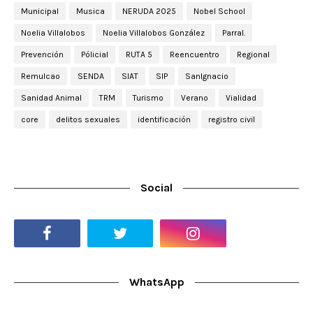
Municipal
Musica
NERUDA 2025
Nobel School
Noelia Villalobos
Noelia Villalobos González
Parral.
Prevención
Pólicial
RUTA 5
Reencuentro
Regional
Remulcao
SENDA
SIAT
SIP
SanIgnacio
Sanidad Animal
TRM
Turismo
Verano
Vialidad
core
delitos sexuales
identificación
registro civil
Social
WhatsApp