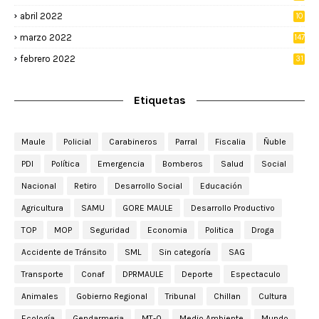
4
abril 2022
10
3
marzo 2022
147
febrero 2022
31
Etiquetas
Maule
Policial
Carabineros
Parral
Fiscalia
Ñuble
PDI
Política
Emergencia
Bomberos
Salud
Social
Nacional
Retiro
Desarrollo Social
Educación
Agricultura
SAMU
GORE MAULE
Desarrollo Productivo
TOP
MOP
Seguridad
Economia
Politica
Droga
Accidente de Tránsito
SML
Sin categoría
SAG
Transporte
Conaf
DPRMAULE
Deporte
Espectaculo
Animales
Gobierno Regional
Tribunal
Chillan
Cultura
Ecología
Gendarmeria
MT-0
Medio Ambiente
Mundo