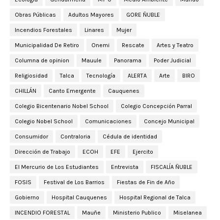
Obras Públicas
Adultos Mayores
GORE ÑUBLE
Incendios Forestales
Linares
Mujer
Municipalidad De Retiro
Onemi
Rescate
Artes y Teatro
Columna de opinion
Mauule
Panorama
Poder Judicial
Religiosidad
Talca
Tecnología
ALERTA
Arte
BIRO
CHILLÁN
Canto Emergente
Cauquenes
Colegio Bicentenario Nobel School
Colegio Concepción Parral
Colegio Nobel School
Comunicaciones
Concejo Municipal
Consumidor
Contraloria
Cédula de identidad
Dirección de Trabajo
ECOH
EFE
Ejercito
El Mercurio de Los Estudiantes
Entrevista
FISCALÍA ÑUBLE
FOSIS
Festival de Los Barrios
Fiestas de Fin de Año
Gobierno
Hospital Cauquenes
Hospital Regional de Talca
INCENDIO FORESTAL
Mauñe
Ministerio Publico
Miselanea