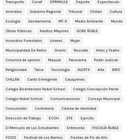
Transporte
Conaf
DPRMAULE
Deporte
Espectaculo
Animales
Gobierno Regional
Tribunal
Chillan
Cultura
Ecología
Gendarmeria
MT-0
Medio Ambiente
Mundo
Obras Públicas
Adultos Mayores
GORE ÑUBLE
Incendios Forestales
Linares
Mujer
Municipalidad De Retiro
Onemi
Rescate
Artes y Teatro
Columna de opinion
Mauule
Panorama
Poder Judicial
Religiosidad
Talca
Tecnología
ALERTA
Arte
BIRO
CHILLÁN
Canto Emergente
Cauquenes
Colegio Bicentenario Nobel School
Colegio Concepción Parral
Colegio Nobel School
Comunicaciones
Concejo Municipal
Consumidor
Contraloria
Cédula de identidad
Dirección de Trabajo
ECOH
EFE
Ejercito
El Mercurio de Los Estudiantes
Entrevista
FISCALÍA ÑUBLE
FOSIS
Festival de Los Barrios
Fiestas de Fin de Año