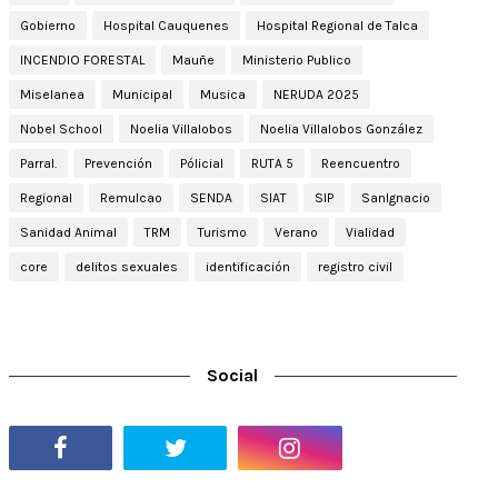
Gobierno
Hospital Cauquenes
Hospital Regional de Talca
INCENDIO FORESTAL
Mauñe
Ministerio Publico
Miselanea
Municipal
Musica
NERUDA 2025
Nobel School
Noelia Villalobos
Noelia Villalobos González
Parral.
Prevención
Pólicial
RUTA 5
Reencuentro
Regional
Remulcao
SENDA
SIAT
SIP
SanIgnacio
Sanidad Animal
TRM
Turismo
Verano
Vialidad
core
delitos sexuales
identificación
registro civil
Social