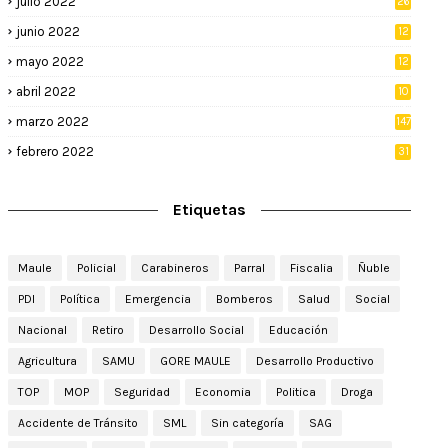
julio 2022
26
junio 2022
12
2
mayo 2022
12
4
abril 2022
10
3
marzo 2022
147
febrero 2022
31
Etiquetas
Maule
Policial
Carabineros
Parral
Fiscalia
Ñuble
PDI
Política
Emergencia
Bomberos
Salud
Social
Nacional
Retiro
Desarrollo Social
Educación
Agricultura
SAMU
GORE MAULE
Desarrollo Productivo
TOP
MOP
Seguridad
Economia
Politica
Droga
Accidente de Tránsito
SML
Sin categoría
SAG