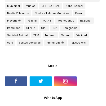
Municipal
Musica
NERUDA 2025
Nobel School
Noelia Villalobos
Noelia Villalobos González
Parral.
Prevención
Pólicial
RUTA 5
Reencuentro
Regional
Remulcao
SENDA
SIAT
SIP
SanIgnacio
Sanidad Animal
TRM
Turismo
Verano
Vialidad
core
delitos sexuales
identificación
registro civil
Social
WhatsApp