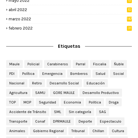
mayo 2022
12
4
abril 2022
10
3
marzo 2022
147
febrero 2022
31
Etiquetas
Maule
Policial
Carabineros
Parral
Fiscalia
Ñuble
PDI
Política
Emergencia
Bomberos
Salud
Social
Nacional
Retiro
Desarrollo Social
Educación
Agricultura
SAMU
GORE MAULE
Desarrollo Productivo
TOP
MOP
Seguridad
Economia
Politica
Droga
Accidente de Tránsito
SML
Sin categoría
SAG
Transporte
Conaf
DPRMAULE
Deporte
Espectaculo
Animales
Gobierno Regional
Tribunal
Chillan
Cultura