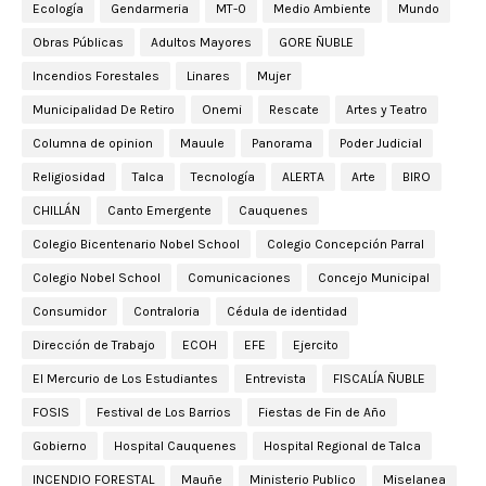
Ecología
Gendarmeria
MT-0
Medio Ambiente
Mundo
Obras Públicas
Adultos Mayores
GORE ÑUBLE
Incendios Forestales
Linares
Mujer
Municipalidad De Retiro
Onemi
Rescate
Artes y Teatro
Columna de opinion
Mauule
Panorama
Poder Judicial
Religiosidad
Talca
Tecnología
ALERTA
Arte
BIRO
CHILLÁN
Canto Emergente
Cauquenes
Colegio Bicentenario Nobel School
Colegio Concepción Parral
Colegio Nobel School
Comunicaciones
Concejo Municipal
Consumidor
Contraloria
Cédula de identidad
Dirección de Trabajo
ECOH
EFE
Ejercito
El Mercurio de Los Estudiantes
Entrevista
FISCALÍA ÑUBLE
FOSIS
Festival de Los Barrios
Fiestas de Fin de Año
Gobierno
Hospital Cauquenes
Hospital Regional de Talca
INCENDIO FORESTAL
Mauñe
Ministerio Publico
Miselanea