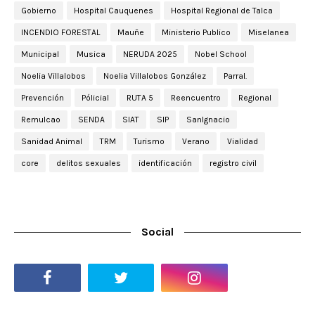
Gobierno
Hospital Cauquenes
Hospital Regional de Talca
INCENDIO FORESTAL
Mauñe
Ministerio Publico
Miselanea
Municipal
Musica
NERUDA 2025
Nobel School
Noelia Villalobos
Noelia Villalobos González
Parral.
Prevención
Pólicial
RUTA 5
Reencuentro
Regional
Remulcao
SENDA
SIAT
SIP
SanIgnacio
Sanidad Animal
TRM
Turismo
Verano
Vialidad
core
delitos sexuales
identificación
registro civil
Social