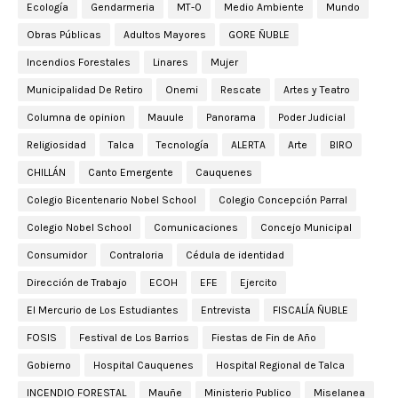
Ecología
Gendarmeria
MT-0
Medio Ambiente
Mundo
Obras Públicas
Adultos Mayores
GORE ÑUBLE
Incendios Forestales
Linares
Mujer
Municipalidad De Retiro
Onemi
Rescate
Artes y Teatro
Columna de opinion
Mauule
Panorama
Poder Judicial
Religiosidad
Talca
Tecnología
ALERTA
Arte
BIRO
CHILLÁN
Canto Emergente
Cauquenes
Colegio Bicentenario Nobel School
Colegio Concepción Parral
Colegio Nobel School
Comunicaciones
Concejo Municipal
Consumidor
Contraloria
Cédula de identidad
Dirección de Trabajo
ECOH
EFE
Ejercito
El Mercurio de Los Estudiantes
Entrevista
FISCALÍA ÑUBLE
FOSIS
Festival de Los Barrios
Fiestas de Fin de Año
Gobierno
Hospital Cauquenes
Hospital Regional de Talca
INCENDIO FORESTAL
Mauñe
Ministerio Publico
Miselanea