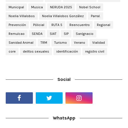
Municipal
Musica
NERUDA 2025
Nobel School
Noelia Villalobos
Noelia Villalobos González
Parral.
Prevención
Pólicial
RUTA 5
Reencuentro
Regional
Remulcao
SENDA
SIAT
SIP
SanIgnacio
Sanidad Animal
TRM
Turismo
Verano
Vialidad
core
delitos sexuales
identificación
registro civil
Social
WhatsApp