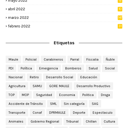
mayo 2022
12
4
abril 2022
10
3
marzo 2022
147
febrero 2022
31
Etiquetas
Maule
Policial
Carabineros
Parral
Fiscalia
Ñuble
PDI
Política
Emergencia
Bomberos
Salud
Social
Nacional
Retiro
Desarrollo Social
Educación
Agricultura
SAMU
GORE MAULE
Desarrollo Productivo
TOP
MOP
Seguridad
Economia
Politica
Droga
Accidente de Tránsito
SML
Sin categoría
SAG
Transporte
Conaf
DPRMAULE
Deporte
Espectaculo
Animales
Gobierno Regional
Tribunal
Chillan
Cultura