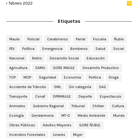
febrero 2022
31
Etiquetas
Maule
Policial
Carabineros
Parral
Fiscalia
Ñuble
PDI
Política
Emergencia
Bomberos
Salud
Social
Nacional
Retiro
Desarrollo Social
Educación
Agricultura
SAMU
GORE MAULE
Desarrollo Productivo
TOP
MOP
Seguridad
Economia
Politica
Droga
Accidente de Tránsito
SML
Sin categoría
SAG
Transporte
Conaf
DPRMAULE
Deporte
Espectaculo
Animales
Gobierno Regional
Tribunal
Chillan
Cultura
Ecología
Gendarmeria
MT-0
Medio Ambiente
Mundo
Obras Públicas
Adultos Mayores
GORE ÑUBLE
Incendios Forestales
Linares
Mujer