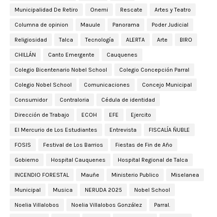
Municipalidad De Retiro
Onemi
Rescate
Artes y Teatro
Columna de opinion
Mauule
Panorama
Poder Judicial
Religiosidad
Talca
Tecnología
ALERTA
Arte
BIRO
CHILLÁN
Canto Emergente
Cauquenes
Colegio Bicentenario Nobel School
Colegio Concepción Parral
Colegio Nobel School
Comunicaciones
Concejo Municipal
Consumidor
Contraloria
Cédula de identidad
Dirección de Trabajo
ECOH
EFE
Ejercito
El Mercurio de Los Estudiantes
Entrevista
FISCALÍA ÑUBLE
FOSIS
Festival de Los Barrios
Fiestas de Fin de Año
Gobierno
Hospital Cauquenes
Hospital Regional de Talca
INCENDIO FORESTAL
Mauñe
Ministerio Publico
Miselanea
Municipal
Musica
NERUDA 2025
Nobel School
Noelia Villalobos
Noelia Villalobos González
Parral.