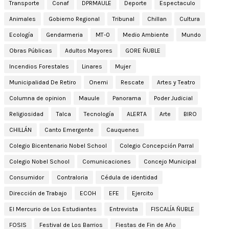
Transporte
Conaf
DPRMAULE
Deporte
Espectaculo
Animales
Gobierno Regional
Tribunal
Chillan
Cultura
Ecología
Gendarmeria
MT-0
Medio Ambiente
Mundo
Obras Públicas
Adultos Mayores
GORE ÑUBLE
Incendios Forestales
Linares
Mujer
Municipalidad De Retiro
Onemi
Rescate
Artes y Teatro
Columna de opinion
Mauule
Panorama
Poder Judicial
Religiosidad
Talca
Tecnología
ALERTA
Arte
BIRO
CHILLÁN
Canto Emergente
Cauquenes
Colegio Bicentenario Nobel School
Colegio Concepción Parral
Colegio Nobel School
Comunicaciones
Concejo Municipal
Consumidor
Contraloria
Cédula de identidad
Dirección de Trabajo
ECOH
EFE
Ejercito
El Mercurio de Los Estudiantes
Entrevista
FISCALÍA ÑUBLE
FOSIS
Festival de Los Barrios
Fiestas de Fin de Año