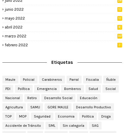
julio 2022
26
junio 2022
12
2
mayo 2022
12
4
abril 2022
10
3
marzo 2022
147
febrero 2022
31
Etiquetas
Maule
Policial
Carabineros
Parral
Fiscalia
Ñuble
PDI
Política
Emergencia
Bomberos
Salud
Social
Nacional
Retiro
Desarrollo Social
Educación
Agricultura
SAMU
GORE MAULE
Desarrollo Productivo
TOP
MOP
Seguridad
Economia
Politica
Droga
Accidente de Tránsito
SML
Sin categoría
SAG