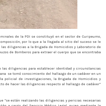
riminales de la PDI se constituyó en el sector de Curipeumo,
mposición, por lo que a la llegada al sitio del suceso se le
 las diligencias a la Brigada de Homicidios y Laboratorio de
 buzos de Bomberos para extraer el cuerpo que se encontraba
no las diligencias para establecer identidad y circunstancias
ñana
se tomó conocimiento del hallazgo de un cadáver en un
la policial de investigaciones, la Brigada de Homicidios y
cto de hacer las diligencias respecto al hallazgo de cadáver”
ue “se están realizando las diligencias y pericias necesarias
están a cargo del Servicio Médico Legal, quien mediante la