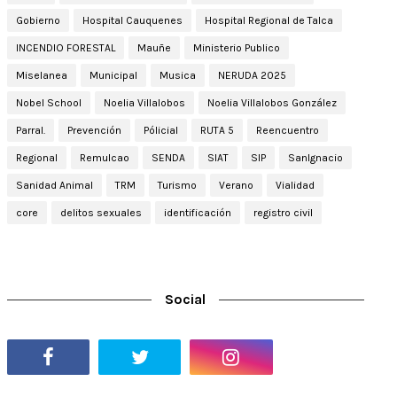
Gobierno
Hospital Cauquenes
Hospital Regional de Talca
INCENDIO FORESTAL
Mauñe
Ministerio Publico
Miselanea
Municipal
Musica
NERUDA 2025
Nobel School
Noelia Villalobos
Noelia Villalobos González
Parral.
Prevención
Pólicial
RUTA 5
Reencuentro
Regional
Remulcao
SENDA
SIAT
SIP
SanIgnacio
Sanidad Animal
TRM
Turismo
Verano
Vialidad
core
delitos sexuales
identificación
registro civil
Social