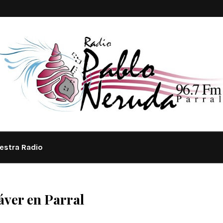
estra Radio
áver en Parral