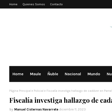
Home
Quienes Somos
Contacto
Home
Maule
Ñuble
Nacional
Mundo
Nu
Página Principal
Policial
Fiscalía investiga hallazgo de cadáver en Parral
Fiscalía investiga hallazgo de cad
Manuel Cisternas Navarrete
diciembre 11, 2023