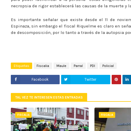
necropsia de rigor establecerá las causas de la muerte y la
Es importante señalar que existe desde el 11 de novie
Espinaza, sin embargo el fiscal Riquelme es claro en señ
de descomposición, por lo tanto a través de la autopsia po
Etiquetas
Fiscalia
Maule
Parral
PDI
Policial
Facebook
Twitter
TAL VEZ TE INTERESEN ESTAS ENTRADAS
FISCALIA
FISCALIA