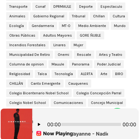
Transporte
Conaf
DPRMAULE
Deporte
Espectaculo
Animales
Gobierno Regional
Tribunal
Chillan
Cultura
Ecología
Gendarmeria
MT-0
Medio Ambiente
Mundo
Obras Públicas
Adultos Mayores
GORE ÑUBLE
Incendios Forestales
Linares
Mujer
Municipalidad De Retiro
Onemi
Rescate
Artes y Teatro
Columna de opinion
Mauule
Panorama
Poder Judicial
Religiosidad
Talca
Tecnología
ALERTA
Arte
BIRO
CHILLÁN
Canto Emergente
Cauquenes
Colegio Bicentenario Nobel School
Colegio Concepción Parral
Colegio Nobel School
Comunicaciones
Concejo Municipal
Consumidor
Contraloria
Cédula de identidad
Dirección de Trabajo
ECOH
EFE
Ejercito
El Mercurio de Los Estudiantes
Entrevista
FISCALÍA ÑUBLE