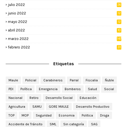
julio 2022
26
junio 2022
12
2
mayo 2022
12
4
abril 2022
10
3
marzo 2022
147
febrero 2022
31
Etiquetas
Maule
Policial
Carabineros
Parral
Fiscalia
Ñuble
PDI
Política
Emergencia
Bomberos
Salud
Social
Nacional
Retiro
Desarrollo Social
Educación
Agricultura
SAMU
GORE MAULE
Desarrollo Productivo
TOP
MOP
Seguridad
Economia
Politica
Droga
Accidente de Tránsito
SML
Sin categoría
SAG